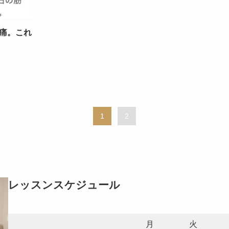
痛。これ
1
2
レッスンスケジュール
月
火