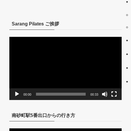
Sarang Pilates ご挨拶
動
画
プ
レ
ー
ヤ
ー
00:00
00:33
南砂町駅5番出口からの行き方