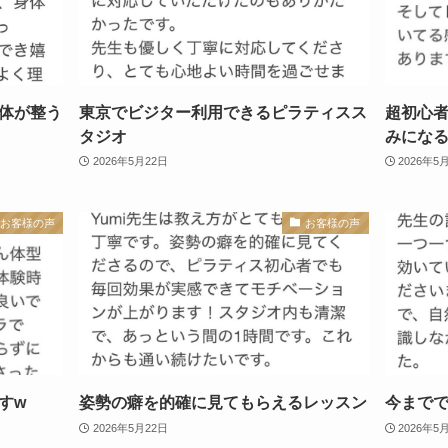
体が整う
東京でビジター利用できるピラティスス
超初心
タジオ
みになる
2026年5月22日
2026年5
お客様の声
お客様の声
すw
姿勢の癖を的確に見てもらえるレッスン
今まで
2026年5月22日
2026年5