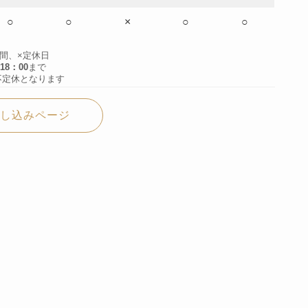
○
○
×
○
○
時間、×定休日
18：00
まで
不定休となります
し込みページ